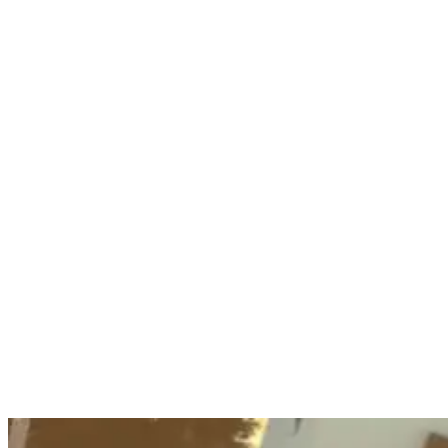
meinem Leben getroffen habe. Eines Tages, mit 32 Jahren,
beschloss ich, dem Leben, das ich für mich als richtig befunden
hatte, den Rücken zu kehren.“
Gefangen in einem Teufelskreis aus Abhängigkeit, Selbstsabotage
und Depression, blieb mir nur die Wahl: „tun oder sterben.“ Ohne
es bewusst wahr zu nehmen, beschloss ich noch am selben Tag, in
die Wildnis zu gehen .. einfach nur, um etwas zu finden.
Etwas, nach dem meine Seele verlangte. Angesichts der Angst vor
dem Unbekannten, des Schmerzes einer epischen Trennung und
auch des Geschmacks der Freiheit fühlte ich mich gezwungen,
diesen Prozess zu dokumentieren. Ich fühlte den Drang zu surfen
und zu reisen. Und so folgte ich dem Ruf.
„