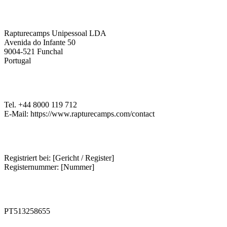
Firmeninformationen
Rapturecamps Unipessoal LDA
Avenida do Infante 50
9004-521 Funchal
Portugal
Kontakt
Tel. +44 8000 119 712
E-Mail: https://www.rapturecamps.com/contact
Handelsregister
Registriert bei: [Gericht / Register]
Registernummer: [Nummer]
Umsatzsteuer-Identifikationsnummer
PT513258655