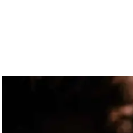
Apropos afterwork Bier: An tollen Restaurants und Bars mangelt es
Ericeira ebenfalls nicht! Während das Nachtleben während der
aktiven Sommersaison turbulent, bunt und nahezu exzessiv pulsiert,
geht es im Winter etwas gediegener zu. Trotzdem ist immer etwas
los und wer sich am Wochenende die Nacht um die Ohren schlagen
möchte, weil der Surf am nächsten Tag ohnehin nicht gut ist, ist in
Ericeira gut aufgehoben. Lissabon ist außerdem nicht weit entfernt
und leicht mit dem Auto, Taxi oder dem Bus zu erreichen.