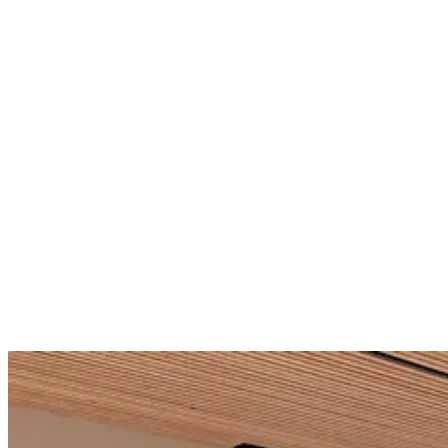
mit Pool und Meerblick. Insgesamt finden maximal 10 Leute Platz
in der Villa.
Ruhig gelegen im Ort Ribamar, liegt der weltbekannte Surf Break
Coxos direkt vor der Haustüre. Ribeira de Ilhas ist ebenfalls sehr
rasch erreicht von der Villa. Morgens musst du dich um nichts
kümmern, denn das Frühstück steht schon bereit. Abends solltest du
unbedingt die Cerveceria O Pescador besuchen und einen der dort
köstlich zubereiteten Fische probieren. Alternativ empfehlen wir den
Sonnenuntergang bei Pizzamobile in São Lourenço mit einem Glas
gutem Wein zu genießen.