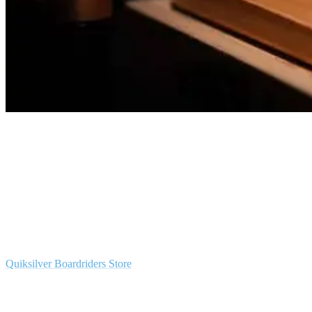
Cocktail with rosemary
Surfen – Skaten – Yoga – Crossfit
Aktiv zu sein, das ist am Meer fast ein ungeschriebenes Gesetz. Als
World Surf Reserve ist Ericeira dazu prädestiniert, Surfen zu gehen
oder es zumindest einmal auszuprobieren. Darüber hinaus hat der
Quiksilver Boardriders Store
einen riesigen Skatepark.
Skateunterricht wird ebenfalls gegeben. Ein Gym ist in diesem
Flagship-Store ebenfalls enthalten. Außerdem trifft man sich hier