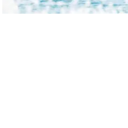
Top 10 surfing destinations in the world
Beispielplan der Surfkurse im Surfcamp
Nicaragua:
Lektion 1
Einführung in die Sicherheit
Strandbewusstsein
Surfausrüstung
Paddeln
Eine Welle fangen