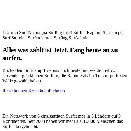
berührt hast oder bereits Erfahrung mit anspruchsvollen Wellen
gesammelt hast, wir freuen uns darauf, unsere Liebe zum Surfen
und Nicaragua mit dir zu teilen.
Learn to Surf
Nicaragua Surfing
Profi Surfen
Rapture Surfcamps
Surf Stunden
Surfen lernen
Surfing
Surfschule
Alles was zählt ist Jetzt. Fang heute an zu
surfen.
Buche dein Surfcamp-Erlebnis noch heute und werde Teil von
tausenden glücklichen Surfern, die Rapture als ihr Tor zur perfekten
Welle gewählt haben.
Reise buchen
Kontakt aufnehmen
Ein Netzwerk von 6 einzigartigen Surfcamps in 3 Ländern auf 3
Kontinenten. Seit 2003 haben wir mehr als 85.000 Menschen das
Surfen beigebracht.