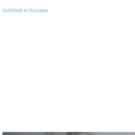
mehr als ein paar Wellen erwischen. Wenn du jedoch einen
Surfurlaub in Nicaragua
buchst, kannst du möglicherweise die selbe
Wellenanzahl in nur einigen Minuten erzielen!
Ganz zu schweigen davon, dass ein Lineup ohne Menschen so
etwas wie ein Zen-ähnliches Surferlebnis bietet. Wo du es wirklich
genießen kannst, zwischen den Sets zu warten und dir keine Sorgen
machen musst, jemandem in die Quere zu kommen. Für uns ist der
Gedanke an die leeren Wellen eine Motivation, am Morgen
aufzustehen und an den Strand zu rennen! Und wenn alles richtig
läuft dann wird es dir bald auch so gehen.
3. Hier kannst du die Surf Konditionen lesen
lernen