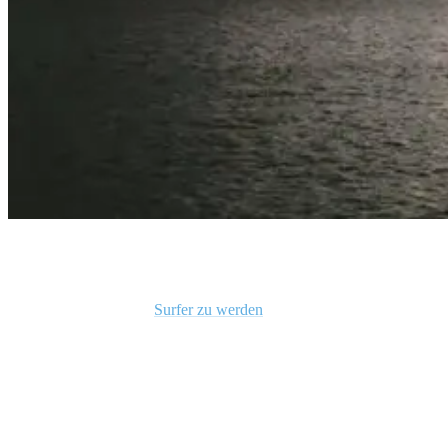
6 Reasons Why Nicaragua Should Be Your First Surf Trip in 2024
Ein großer Teil davon,
Surfer zu werden
, besteht darin, das Lesen
der Konditionen im und außerhalb des Wassers zu lernen. Kennst du
den Unterschied zwischen Offshore- und Onshore-Wind? Ist dir
bewusst, wie sich eine ein- und ausgehende Flut auf verschiedene
Wellen auswirkt? Möchtest du lieber in einem Wellengang surfen,