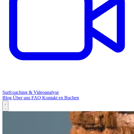
Surfcoaching & Videoanalyse
Blog
Über uns
FAQ
Kontakt
en
Buchen