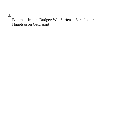
Bali mit kleinem Budget: Wie Surfen außerhalb der
Hauptsaison Geld spart
Bali hat sich den Ruf erarbeitet, einer der besten Orte zum Surfen zu
sein. Aber wenn du Reise, Unterkunft und Surfausrüstung
zusammennimmst, können sich die Kosten schnell stapeln.
Mach dir aber nicht zu viele Sorgen, denn es gibt eine Möglichkeit,
auf Bali zu surfen, ohne die Bank zu sprengen. Von
erschwinglichen Unterkünften über den Verleih von Ausrüstung bis
hin zur Wahl der richtigen Reisezeit im Monat kannst du dein
Budget noch ein wenig mehr strecken.
In diesem Sinne lass uns einen Blick darauf werfen, wie du beim
Surfen außerhalb der Hauptverkehrszeiten auf Bali Geld sparen