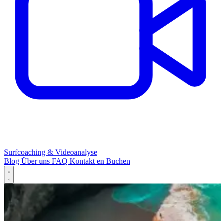
Surfcoaching & Videoanalyse
Blog
Über uns
FAQ
Kontakt
en
Buchen