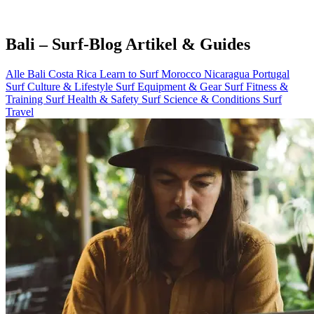
Bali – Surf-Blog Artikel & Guides
Alle
Bali
Costa Rica
Learn to Surf
Morocco
Nicaragua
Portugal
Surf Culture & Lifestyle
Surf Equipment & Gear
Surf Fitness &
Training
Surf Health & Safety
Surf Science & Conditions
Surf
Travel