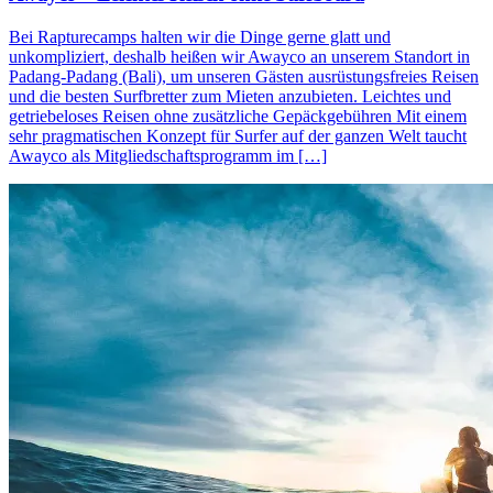
Bei Rapturecamps halten wir die Dinge gerne glatt und
unkompliziert, deshalb heißen wir Awayco an unserem Standort in
Padang-Padang (Bali), um unseren Gästen ausrüstungsfreies Reisen
und die besten Surfbretter zum Mieten anzubieten. Leichtes und
getriebeloses Reisen ohne zusätzliche Gepäckgebühren Mit einem
sehr pragmatischen Konzept für Surfer auf der ganzen Welt taucht
Awayco als Mitgliedschaftsprogramm im […]