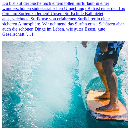
Du bist auf der Suche nach einem tollen Surfurlaub in einer
wunderschönen südostasiatischen Umgebung? Bali ist einer der Top
Orte um Surfen zu lernen! Unsere Surfschule Bali bietet
ausgezeichnete Surfkurse von erfahrenen Surflehrer in einer
sicheren Atmosphäre. Wir nehmend das Surfen ernst. Schätzen aber
auch die schönen Dinge im Leben, wie gutes Essen, gute
Gesellschaft […]