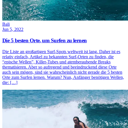
Bali
Jun 5, 2022
Die 5 besten Orte, um Surfen zu lernen
Die Liste an großartigen Surf-Spots weltweit ist lang. Daher ist es
relativ einfach, Artikel zu bekannten Surf-Orten zu finden, die
“epische Wellen”, Killer-Tubes und atemberaubende Breaks
thematisieren. Aber so aufregend und beeindruckend diese Orte
auch sein mögen, sind sie wahrscheinlich nicht gerade die 5 besten
Orte zum Surfen lernen. Warum? Nun, Anfänger benötigen Wellen,
die: […]