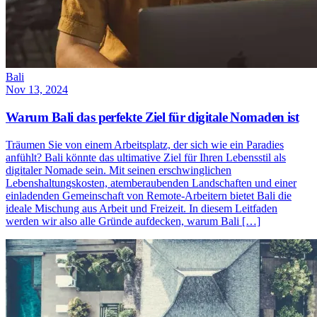
Bali
Nov 13, 2024
Warum Bali das perfekte Ziel für digitale Nomaden ist
Träumen Sie von einem Arbeitsplatz, der sich wie ein Paradies
anfühlt? Bali könnte das ultimative Ziel für Ihren Lebensstil als
digitaler Nomade sein. Mit seinen erschwinglichen
Lebenshaltungskosten, atemberaubenden Landschaften und einer
einladenden Gemeinschaft von Remote-Arbeitern bietet Bali die
ideale Mischung aus Arbeit und Freizeit. In diesem Leitfaden
werden wir also alle Gründe aufdecken, warum Bali […]