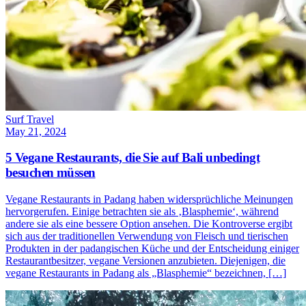
Surf Travel
May 21, 2024
5 Vegane Restaurants, die Sie auf Bali unbedingt
besuchen müssen
Vegane Restaurants in Padang haben widersprüchliche Meinungen
hervorgerufen. Einige betrachten sie als ‚Blasphemie‘, während
andere sie als eine bessere Option ansehen. Die Kontroverse ergibt
sich aus der traditionellen Verwendung von Fleisch und tierischen
Produkten in der padangischen Küche und der Entscheidung einiger
Restaurantbesitzer, vegane Versionen anzubieten. Diejenigen, die
vegane Restaurants in Padang als „Blasphemie“ bezeichnen, […]