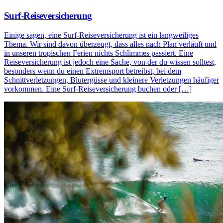
Surf-Reiseversicherung
Einige sagen, eine Surf-Reiseversicherung ist ein langweiliges
Thema. Wir sind davon überzeugt, dass alles nach Plan verläuft und
in unseren tropischen Ferien nichts Schlimmes passiert. Eine
Reiseversicherung ist jedoch eine Sache, von der du wissen solltest,
besonders wenn du einen Extremsport betreibst, bei dem
Schnittverletzungen, Blutergüsse und kleinere Verletzungen häufiger
vorkommen. Eine Surf-Reiseversicherung buchen oder […]