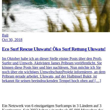
Bali
Oct 30, 2018
Eco Surf Rescue Uluwatu! Öko Surf Rettung Uluwatu!
Im Oktober habe ich an dieser Stelle einige Posts über den Profi-
Surfer und Umwelt- Aktivisten James Pribram veröffentlicht. Sie
können diese Posts hier und hier nachlesen. Nun möchte ich Sie
noch über ein wichtiges UmweltschutzProjekt informieren, an dem
Pribram gerade arbeitet. Uluwatu, auf der Halbinsel Bukit, ist
bekannt für seinen beeindruckenden Tempel hoch oben auf […]
Ein Netzwerk von 6 einzigartigen Surfcamps in 3 Ländern auf 3