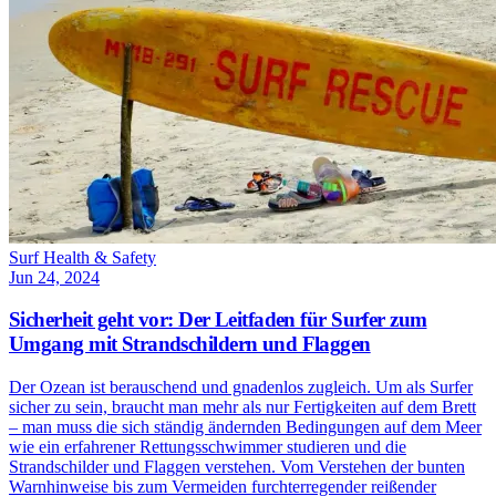
Surf Health & Safety
Jun 24, 2024
Sicherheit geht vor: Der Leitfaden für Surfer zum
Umgang mit Strandschildern und Flaggen
Der Ozean ist berauschend und gnadenlos zugleich. Um als Surfer
sicher zu sein, braucht man mehr als nur Fertigkeiten auf dem Brett
– man muss die sich ständig ändernden Bedingungen auf dem Meer
wie ein erfahrener Rettungsschwimmer studieren und die
Strandschilder und Flaggen verstehen. Vom Verstehen der bunten
Warnhinweise bis zum Vermeiden furchterregender reißender