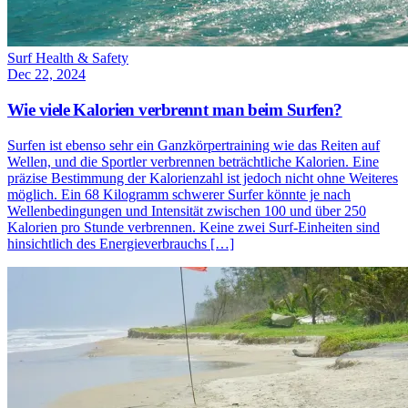
Surf Health & Safety
Dec 22, 2024
Wie viele Kalorien verbrennt man beim Surfen?
Surfen ist ebenso sehr ein Ganzkörpertraining wie das Reiten auf
Wellen, und die Sportler verbrennen beträchtliche Kalorien. Eine
präzise Bestimmung der Kalorienzahl ist jedoch nicht ohne Weiteres
möglich. Ein 68 Kilogramm schwerer Surfer könnte je nach
Wellenbedingungen und Intensität zwischen 100 und über 250
Kalorien pro Stunde verbrennen. Keine zwei Surf-Einheiten sind
hinsichtlich des Energieverbrauchs […]