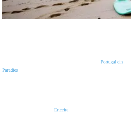
Surfen Lernen Portugal Ericeira Rapturecamps
Europäisches Surfen kann kaum besser werden als in Portugal,
einem unangefochtenen regionalen Juwel. Mit seinen 943 km (586
Meilen) Küstenlinie und der Kette von Surf-Spots ist
Portugal ein
Paradies
für Surfer. Heimat für Europas unverdorbene Strände,
besitzt das iberische Land insgesamt 7 Surf-Regionen, jede davon
mit ihrem eigenen, unverwechselbaren Charakter.
Mit insgesamt 8 km (5 Meilen) Küstenlinie und der größten Dichte
an weltklasse Surf-Spots ist
Ericeira
an der südlichen Zentralküste
gelegen. Ericeira ist nur Europas World Surfing Reserve gewidmet
und Heimat der WSL Championship, die am Ribeira d’Ilhas-Strand