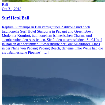
Bali
Oct 31, 2018
Surf Hotel Bali
Rapture Surfcamps in Bali verfügt über 2 stilvolle und doch
traditionelle Surf-Hotel-Standorte in Padang und Green Bowl.
Moderner Komfort, traditionellem balinesischen Charme und
atemberaubenden Aussichten. Sie finden unsere schönen Surf-Hotel
in Bali an der berühmten Südwestküste der Bukit-Halbinsel. Eines
in der Nähe von Padang Padang Beach, der eine linke Welle hat, die
als „Balinesische Pipeline“ […]