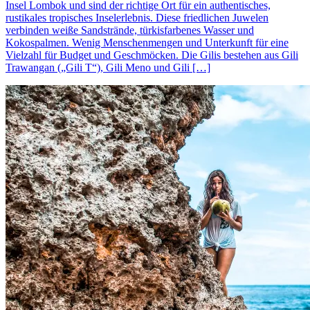
Insel Lombok und sind der richtige Ort für ein authentisches,
rustikales tropisches Inselerlebnis. Diese friedlichen Juwelen
verbinden weiße Sandstrände, türkisfarbenes Wasser und
Kokospalmen. Wenig Menschenmengen und Unterkunft für eine
Vielzahl für Budget und Geschmöcken. Die Gilis bestehen aus Gili
Trawangan („Gili T“), Gili Meno und Gili […]