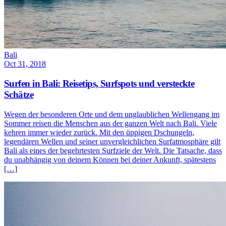
Bali
Oct 31, 2018
Surfen in Bali: Reisetips, Surfspots und versteckte
Schätze
Wegen der besonderen Orte und dem unglaublichen Wellengang im
Sommer reisen die Menschen aus der ganzen Welt nach Bali. Viele
kehren immer wieder zurück. Mit den üppigen Dschungeln,
legendären Wellen und seiner unvergleichlichen Surfatmosphäre gilt
Bali als eines der begehrtesten Surfziele der Welt. Die Tatsache, dass
du unabhängig von deinem Können bei deiner Ankunft, spätestens
[…]