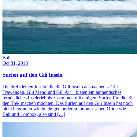
Bali
Oct 31, 2018
Surfen auf den Gili Inseln
Die drei kleinen Inseln, die die Gili Inseln ausmachen – Gili
Trawangan, Gili Meno und Gili Air – bieten ein authentisches,
fernöstliches Inselerlebnis zusammen mit einigem Surfen für alle, die
den Trek machen möchten. Das Surfen auf den Gili-Inseln hat noch
nicht begonnen wie in einigen anderen indonesischen Orten wie
Bali und Lombok, also sind […]