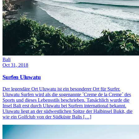
Bali
Oct 31, 2018
Surfen Uluwatu
Der legendäre Ort Uluwatu ist ein besonderer Ort für Surfer.
Uluwatu Surfen wird als die sogenannte ´Creme de la Creme´ des
Sports und dieses Lebensstils beschrieben. Tatsächlich wurde die
Insel Bali erst durch Uluwatu bei Surfern international bekannt.
Uluwatu liegt an der südwestlichen Spitze der Halbinsel Bukit, die
wie ein Golfclub von der Südküste Balis […]