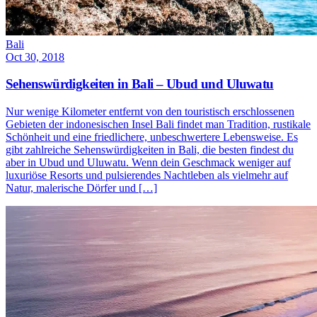
Bali
Oct 30, 2018
Sehenswürdigkeiten in Bali – Ubud und Uluwatu
Nur wenige Kilometer entfernt von den touristisch erschlossenen
Gebieten der indonesischen Insel Bali findet man Tradition, rustikale
Schönheit und eine friedlichere, unbeschwertere Lebensweise. Es
gibt zahlreiche Sehenswürdigkeiten in Bali, die besten findest du
aber in Ubud und Uluwatu. Wenn dein Geschmack weniger auf
luxuriöse Resorts und pulsierendes Nachtleben als vielmehr auf
Natur, malerische Dörfer und […]