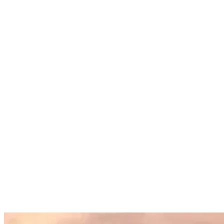
Neben der dichten und feuchten Luft wirst du beim Verlassen des
Flughafens als zweites eine Armee von Taxifahrern bemerken, die
darauf warten, dich mitzunehmen. Sie versprechen günstige Fahrten
zu fast allen Teilen der Insel und bieten sogar an, dir mit deiner
Ausrüstung zu helfen. Ohne zu versuchen, zu verschwörerisch zu
klingen, versuchen die meisten dieser übereifrigen Taxifahrer
wahrscheinlich nur, deinen Jetlag-Zustand auszunutzen und dir fast
das Doppelte zu berechnen, was du bezahlen solltest.
Unser Rat? Wenn du in Bali ankommst, arrangiere schon im Voraus
den Transport vom Flughafen zu deiner Unterkunft. Auf diese Weise
kannst du vermeiden, am Flughafen abgezockt zu werden.
3. Kümmere dich um eine Reiseversicherung