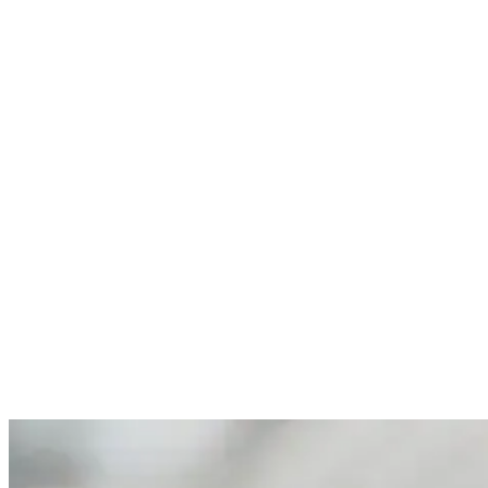
das Surfen auf Bali haben. Beide Rapture Surfcamps auf Bali bieten
all das.
Was du vor deiner Urlaubsplanung wissen
solltest
Bevor du deine Flüge nach Bali buchst hat das Team von Rapture
dir einige Reisetipps, um deinen ersten Surf-Trip in Indonesien zu
einem Knaller zu machen.
1. Stelle sicher, dass du deinen Pass und dein Visum
hast