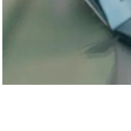
Passport with stamps
Was für balinesische Touristenvisa in einem Monat gilt, könnte im
nächsten Monat völlig anders sein. Dies kann dazu führen, dass du
bei deiner Planung massive Kopfschmerzen bekommst. Aus