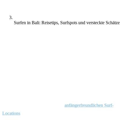
Surfen in Bali: Reisetips, Surfspots und versteckte Schätze
Wegen der besonderen Orte und dem unglaublichen Wellengang im
Sommer reisen die Menschen aus der ganzen Welt nach Bali. Viele
kehren immer wieder zurück.
Mit den üppigen Dschungeln, legendären Wellen und seiner
unvergleichlichen Surfatmosphäre gilt Bali als eines der
begehrtesten Surfziele der Welt. Die Tatsache, dass du unabhängig
von deinem Können bei deiner Ankunft, spätestens bei deiner
Abreise dein Surf Level ganz sicher gesteigert hast, sagt schon alles.
Ebenso wie die schiere Menge an
anfängerfreundlichen Surf-
Locations
, die es hier gibt.
Für viele angehende Wellenreiter machen diese Faktoren Bali zur