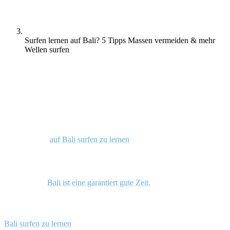
Surfen lernen auf Bali? 5 Tipps Massen vermeiden & mehr
Wellen surfen
Wenn du auf Bali surfen lernen möchtest, aber nicht allzu scharf auf
überfüllte Wellen bist, sieh dir unseren neuesten Artikel an und
entdecke, wie du mit nur einer handvoll Leuten ein paar epische
Sessions gewinnst
und den Massen entkommst.
Jeder liebt es,
auf Bali surfen zu lernen
– und das aus gutem Grund.
Es nimmt viel Swell auf, es gibt Wellen für alle Könnerstufen, das
Nachtleben ist das nächste Level und das Essen ist billig und lecker.
Kurz gesagt,
Bali ist eine garantiert gute Zeit.
Das Problem ist jedoch, dass, wenn wir sagen,
jeder
es liebt, auf
Bali surfen zu lernen
, wir meinen es wirklich ernst. Mit mehr als 5