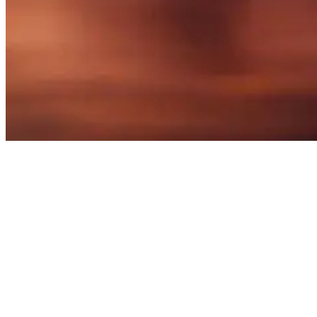
Early morning wave rider learning to surf in Bali
Wenn denkst, dass frühes Aufstehen nur etwas für Milchbauern ist,
liegst du leider falsch. Denn es ist eine der besten Möglichkeiten ist,
Menschen-Massen zu vermeiden! Stelle deinen Wecker also so früh,
dass er klingelt, bevor die kompromisslosen balinesischen Hähne zu
krähen beginnen.