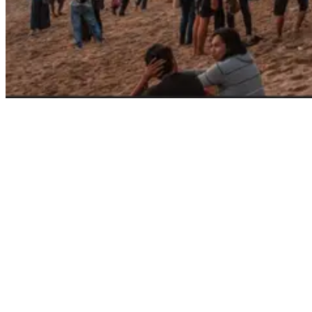
Escaping the crowds – find serenity on your Bali Surf Adventure!
Das scheint fast selbstverständlich, aber es lohnt sich, es zu
wiederholen. Allem voran, wenn das dein erster Surfurlaub auf Bali
ist und du schwer einschätzen kannst, wie voll die Strände während
der Hochsaison werden können.
Achte immer darauf, abseits der belebtesten Abschnitte eines
Strandes zu surfen. Im Ernst, es gibt so viele andere großartige Orte
für Anfänger zum Surfen im Gegensatz zu den Hauptteilen von