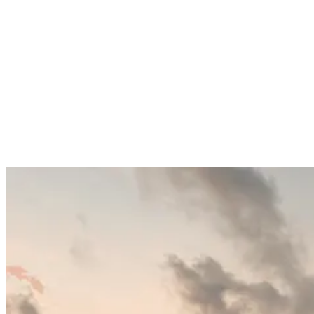
deinem Lieblingsbreak ist dir garantiert und du paddelst gerade noch
rechtzeitig hinaus, um den Sonnenaufgang über den Bergen zu
erleben. Nicht schlecht, oder?
2. Halte dich von den belebtesten Teilen des
Strandes fern