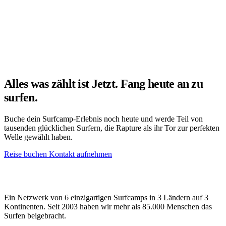
Alles in allem ist das Zula Vegetarian Paradise die erste Adresse für
Liebhaber vegetarischer und veganer Gerichte in Ubud, Bali. Mit
seinem Engagement für die Verwendung biologischer und
regionaler Zutaten und seiner umfangreichen Speisekarte bietet das
Zula ein einzigartiges und befriedigendes Speiseerlebnis.
Alles was zählt ist Jetzt. Fang heute an zu
surfen.
Buche dein Surfcamp-Erlebnis noch heute und werde Teil von
tausenden glücklichen Surfern, die Rapture als ihr Tor zur perfekten
Welle gewählt haben.
Reise buchen
Kontakt aufnehmen
Ein Netzwerk von 6 einzigartigen Surfcamps in 3 Ländern auf 3
Kontinenten. Seit 2003 haben wir mehr als 85.000 Menschen das
Surfen beigebracht.