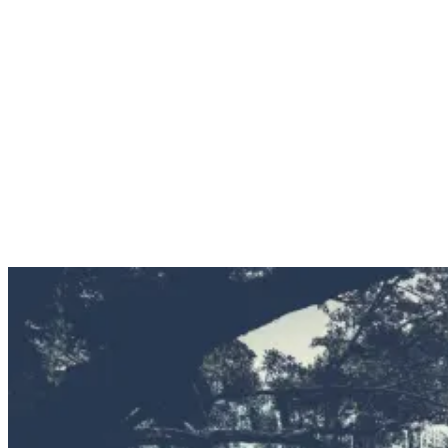
an.
8# Im Dschungel schwimmen gehen
Sonntags, an unserem surf-freien Tag, bringen wir dich zu den
berühmten Wasserfällen Llanos de Cortes und wandern durch den
tropischen Dschungel zu einem beeindruckenden Ort, an dem wir
den Tag beim Schwimmen unter den Wasserfällen verbringen.