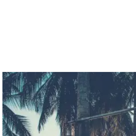
der nur 20 Autominuten von Raptures Heimatbasis entfernt ist.
Möchtest du ein wenig (oder nicht so wenig) beim Après-Surfen
feiern? Kein Problem. Verschiedene Reggae-Bars, Salsa-Clubs und
Lounges warten auf dich. Wir bieten zu jeder Tages- und Nachtzeit
Shuttles vom Camp nach Tamarindo an oder helfen dir ein Taxi zu
organisieren, wenn du lieber etwas auf eigene Faust unternehmen
möchtest.