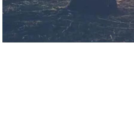
Costa Rica Jungle Sunset
Jungle Sunset
2# Probiere leckeres lokales Essen in einem der
Restaurants in der Umgebung
Tamarindo ist ein kulinarisches Paradies! Für diejenigen, die lieber
leckeres Essen und Cocktails in Ruhe und Frieden mitten im
Dschungel genießen möchten, gibt es verschiedene Restaurants, die
alle zu Fuß erreichbar sind. Geh in das berühmte Strandrestaurant