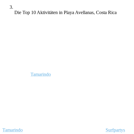
Die Top 10 Aktivitäten in Playa Avellanas, Costa Rica
Neben dem Surfen gibt es in der Gegend von Tamarindo eine
Vielzahl von Aktivitäten, mit denen du die hellen (und dunklen)
Stunden des Tages verbringen kannst. Egal, ob du gerne in der
Natur wanderst oder den Meeresgrund erkundest. Sowohl wenn du
den Frieden und die Ruhe des Dschungels bevorzugst, aber auch
wenn du den Trubel eines Ferienortes bevorzugst, ist Playa
Avellanas und
Tamarindo
werden dich im Griff haben! Aber lasst
uns gleich loslegen und dir die Abenteuer Aktivitäten in Playa
Avellanas verraten.
1# Erlebe das pulsierende Nachtleben von
Tamarindo
Tamarindo
ist ein weltberühmter Ort mit Stränden und
Surfpartys
,