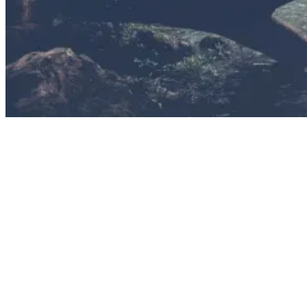
Waterfall in Costa Rica
Aktivitäten in Playa Avellanas: Llanos de Cortez Waterfall mit
Rapture Surfcamps Costa Rica
9# Besuch einer örtlichen Surfboardfabrik
Wenn du ein leidenschaftlicher Surfer bist, der schon immer mal
hinter die Kulissen schauen wollte, kannst du die weltberühmte