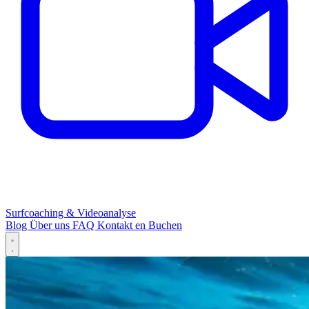
Surfcoaching & Videoanalyse
Blog
Über uns
FAQ
Kontakt
en
Buchen