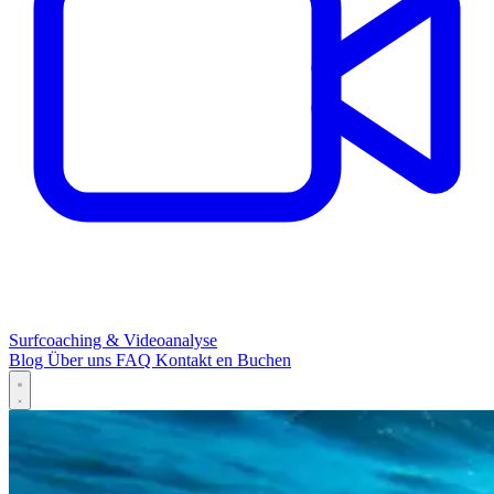
Surfcoaching & Videoanalyse
Blog
Über uns
FAQ
Kontakt
en
Buchen