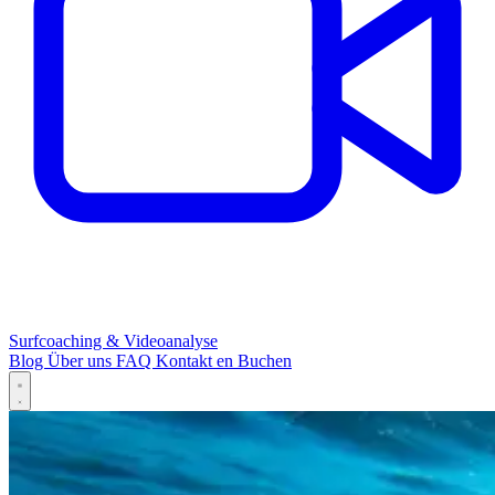
Surfcoaching & Videoanalyse
Blog
Über uns
FAQ
Kontakt
en
Buchen