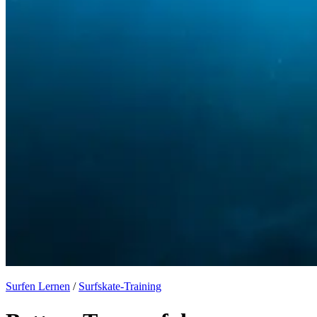
Surfen Lernen
/
Surfskate-Training