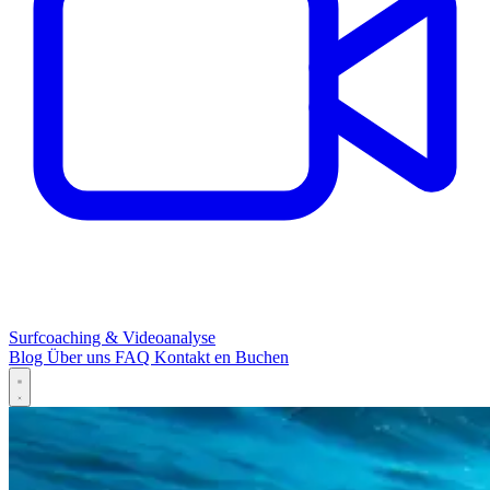
Surfcoaching & Videoanalyse
Blog
Über uns
FAQ
Kontakt
en
Buchen