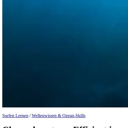
Surfen Lernen
/
Wellenwissen & Ozean-Skills