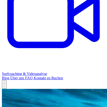
Surfcoaching & Videoanalyse
Blog
Über uns
FAQ
Kontakt
en
Buchen