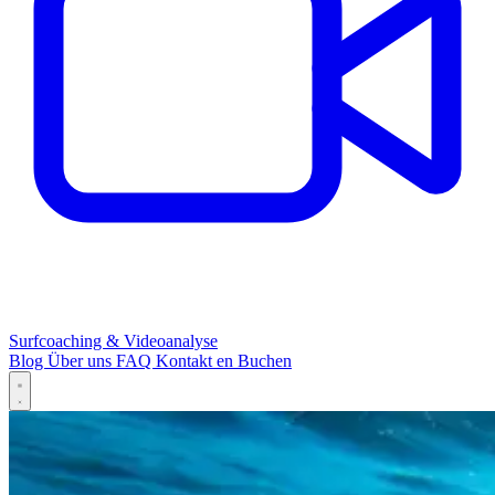
Surfcoaching & Videoanalyse
Blog
Über uns
FAQ
Kontakt
en
Buchen