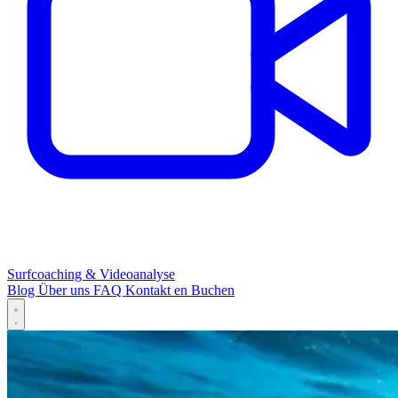
Surfcoaching & Videoanalyse
Blog
Über uns
FAQ
Kontakt
en
Buchen