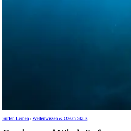
Surfen Lernen
/
Wellenwissen & Ozean-Skills