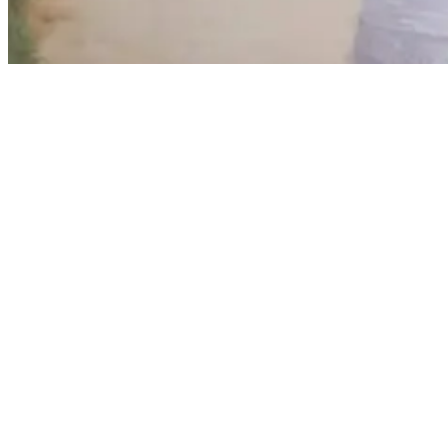
Girl holding a skateboard above her head
Rein logisch gesehen kannst du dich im Surfen nur verbessern,
wenn du genau dies tust: mehr und mehr surfen. Obwohl dies in
vielerlei Hinsicht zutrifft, ist ein Skateboard ein fantastischer Ersatz
für ein Surfbrett, wenn du gerade keine Wellen vor der Haustür hast.
Auch wenn du nicht gerade in einem unserer Beginner Surfcamps
bist, kannst du durch ein Skateboard trotzdem ein Gefühl dafür
bekommen, wie es ist, auf einem Board zu stehen. Sicher, die
Empfindungen und die Umgebung werden völlig unterschiedlich
sein. Und wir ziehen jeden Tag der Woche Salzwasser dem Beton
vor. Trotzdem können die Bewegungen auf einem Surfboard