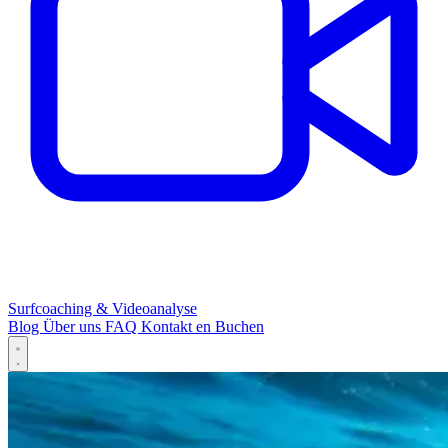
Surfcoaching & Videoanalyse
Blog
Über uns
FAQ
Kontakt
en
Buchen