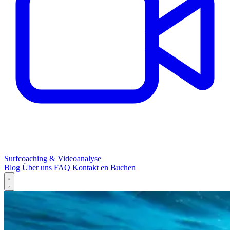
Surfcoaching & Videoanalyse
Blog
Über uns
FAQ
Kontakt
en
Buchen