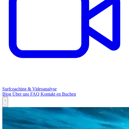
Surfcoaching & Videoanalyse
Blog
Über uns
FAQ
Kontakt
en
Buchen