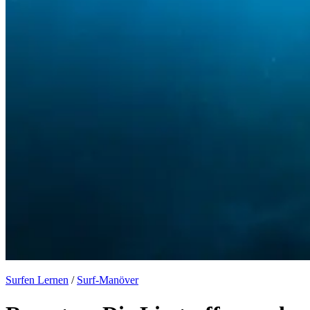
Surfen Lernen
/
Surf-Manöver