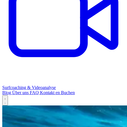
Surfcoaching & Videoanalyse
Blog
Über uns
FAQ
Kontakt
en
Buchen