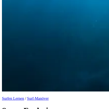
Surfen Lernen
/
Surf-Manöver