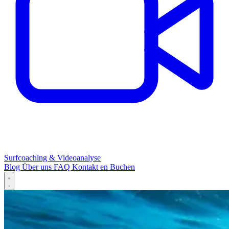
Surfcoaching & Videoanalyse
Blog
Über uns
FAQ
Kontakt
en
Buchen