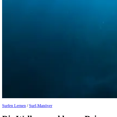
Surfen Lernen
/
Surf-Manöver