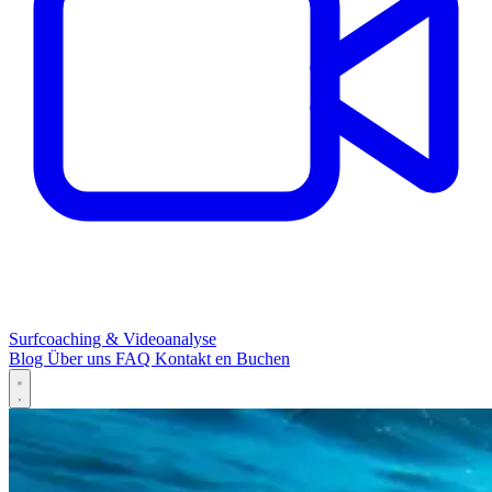
Surfcoaching & Videoanalyse
Blog
Über uns
FAQ
Kontakt
en
Buchen