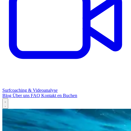
Surfcoaching & Videoanalyse
Blog
Über uns
FAQ
Kontakt
en
Buchen