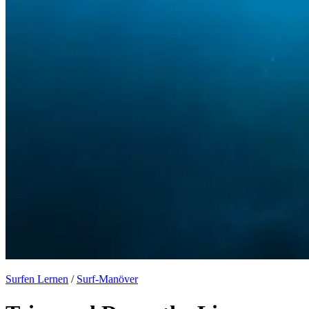
Surfen Lernen
/
Surf-Manöver