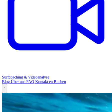
Surfcoaching & Videoanalyse
Blog
Über uns
FAQ
Kontakt
en
Buchen