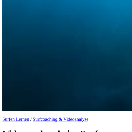
Surfen Lernen
/
Surfcoaching & Videoanalyse