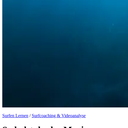
Surfen Lernen
/
Surfcoaching & Videoanalyse