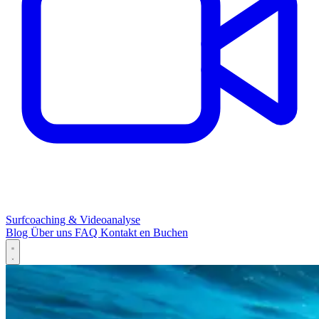
Surfcoaching & Videoanalyse
Blog
Über uns
FAQ
Kontakt
en
Buchen