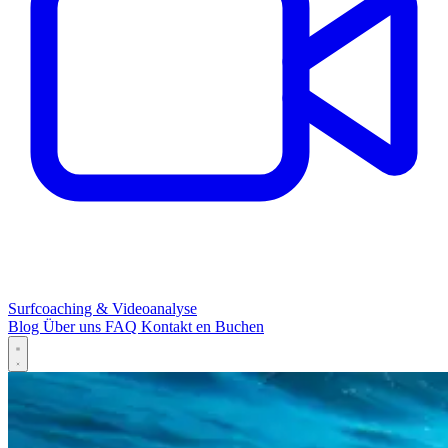
Surfcoaching & Videoanalyse
Blog
Über uns
FAQ
Kontakt
en
Buchen