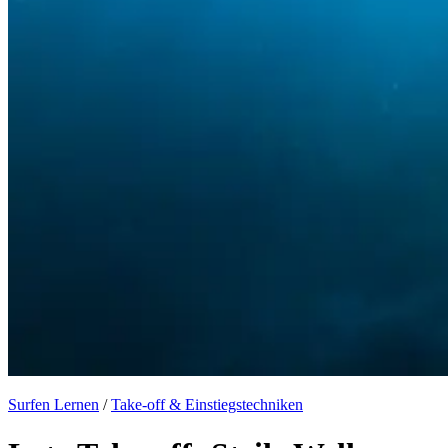
Surfen Lernen
/
Take-off & Einstiegstechniken