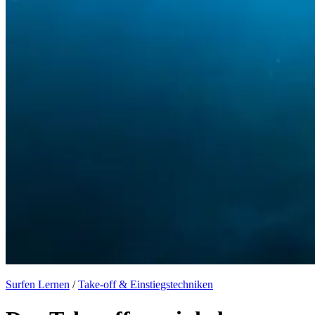
Surfen Lernen
/
Take-off & Einstiegstechniken