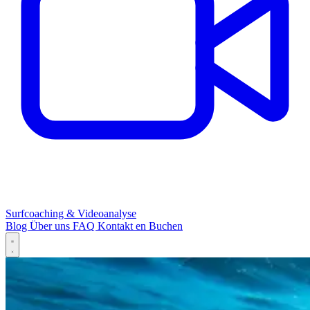
Surfcoaching & Videoanalyse
Blog
Über uns
FAQ
Kontakt
en
Buchen