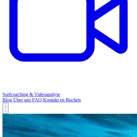
Surfcoaching & Videoanalyse
Blog
Über uns
FAQ
Kontakt
en
Buchen