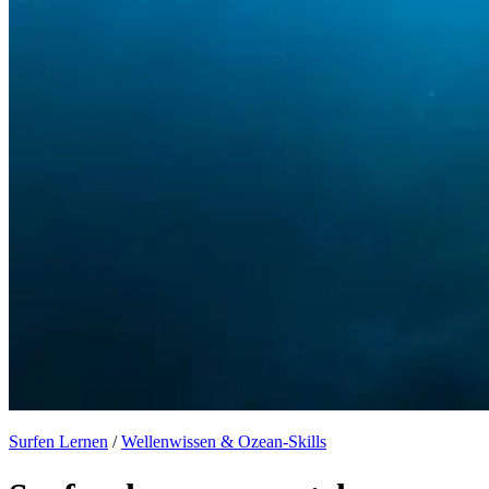
Surfen Lernen
/
Wellenwissen & Ozean-Skills