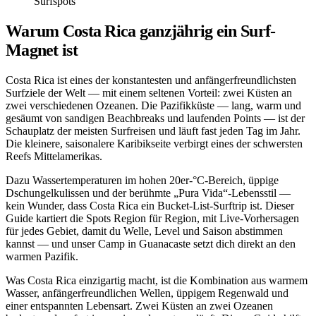
Surfspots
Warum Costa Rica ganzjährig ein Surf-
Magnet ist
Costa Rica ist eines der konstantesten und anfängerfreundlichsten
Surfziele der Welt — mit einem seltenen Vorteil: zwei Küsten an
zwei verschiedenen Ozeanen. Die Pazifikküste — lang, warm und
gesäumt von sandigen Beachbreaks und laufenden Points — ist der
Schauplatz der meisten Surfreisen und läuft fast jeden Tag im Jahr.
Die kleinere, saisonalere Karibikseite verbirgt eines der schwersten
Reefs Mittelamerikas.
Dazu Wassertemperaturen im hohen 20er-°C-Bereich, üppige
Dschungelkulissen und der berühmte „Pura Vida“-Lebensstil —
kein Wunder, dass Costa Rica ein Bucket-List-Surftrip ist. Dieser
Guide kartiert die Spots Region für Region, mit Live-Vorhersagen
für jedes Gebiet, damit du Welle, Level und Saison abstimmen
kannst — und unser Camp in Guanacaste setzt dich direkt an den
warmen Pazifik.
Was Costa Rica einzigartig macht, ist die Kombination aus warmem
Wasser, anfängerfreundlichen Wellen, üppigem Regenwald und
einer entspannten Lebensart. Zwei Küsten an zwei Ozeanen