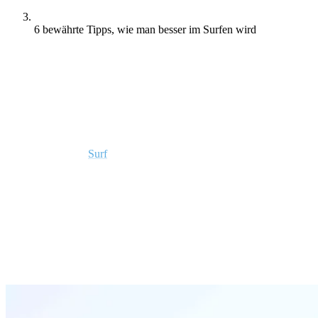
6 bewährte Tipps, wie man besser im Surfen wird
Surfen ist hart, oder?
Wir alle träumen davon, Wellen wie Kelly Slater oder Carissa
Moore zu reiten.
Aber wie wird man besser im Surfen?
Hier sind Rapture
Surf
Camp’s 6 bewährte Tipps, um deine
Fähigkeiten zu verbessern.
Muss man schwimmen können, um Surfen
zu lernen?