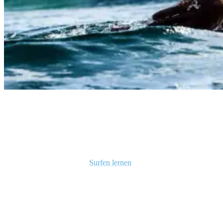
6 Proven Tips on How to Get Better at Surfing
Es mag offensichtlich erscheinen.
Aber nur um es klarzustellen—Schwimmfähigkeiten sind
grundlegend für jeden, der
Surfen lernen
möchte.
Effektives Paddeln und das Überwasserbleiben erfordern
grundlegende Schwimmtechniken.
Ohne diese Fähigkeiten kann Surfen gefährlich sein, da das
Herunterfallen vom Brett und das Zurückkehren zum Brett oder