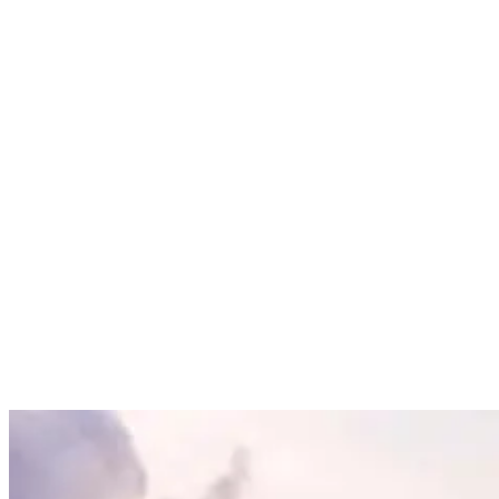
als einer der beständigsten Surfplätze in der Gegend bekannt ist.
Avellanas liegt in der Provinz Guanacaste in Costa Rica, bekannt für
seinen trockenen tropischen Regenwald und seine unberührte Natur.
Unser Surfcamp am Strand liegt nur 10 km südlich von Tamarindo –
Costa Ricas Party-Hauptstadt und Heimat zahlreicher Surf-Spots.
Playa Avellanas bietet 5 verschiedene Wellen zur Auswahl an. In
den seltenen Fällen, in denen unser Home Beach keine guten
Bedingungen vorweisen kann, bringen wir dich zu anderen
Stränden in der Umgebung. Einige Strände sind ideal für Anfänger,
andere eher für diejenigen, die ihre Technik weiter verbessern
möchten, und jeder Strand hat seinen eigenen Charme.