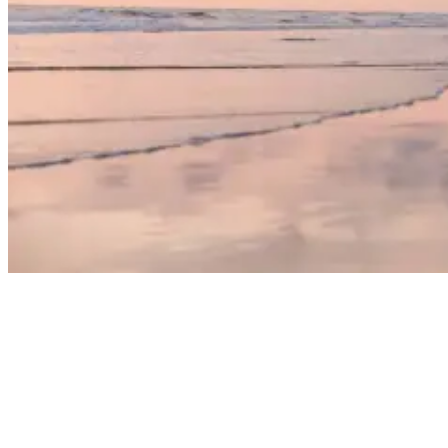
Sunset on the Beach in Costa Rica
Surf Lessons für alle Level
Egal oh du Hilfe beim Fangen deiner ersten Welle benötigst oder ein
erfahrener Shredder bist der Tipps zur Verbesserung von Technik