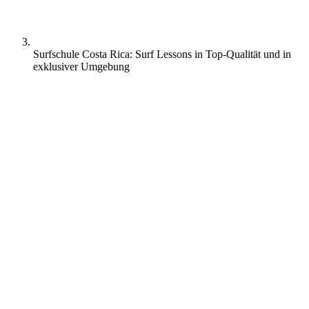
Surfschule Costa Rica: Surf Lessons in Top-Qualität und in
exklusiver Umgebung
Costa Rica wird von vielen Surfern als eines der bekanntesten
mittelamerikanischen Surfziele der Welt angesehen. Es spielt keine
Rolle, ob du zum ersten Mal im Wasser oder ein geübter Shredder
bist. Hier findest du immer die perfekten Surfbedingungen, die
deinem Können entsprechen.
Der weiße Sandstrand von Playa Avellanas ist von
Mangrovenwäldern umgeben und beherbergt fünf Top Wellen, die
bei allen Gezeiten gesurft werden können und für alle Niveaus
surfbar sind. La Parruja, El Parqueo, El Palo, El Estero de Avellanas
und Little Hawaii haben das Potenzial, die Welle deines Lebens zu
werden. Es gibt auch eine großartige Mischung aus Strand Breaks