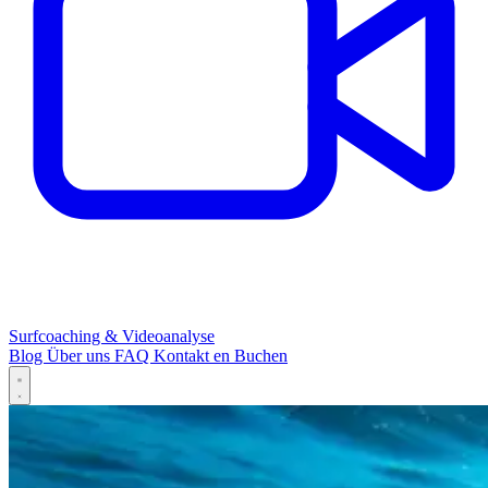
Surfcoaching & Videoanalyse
Blog
Über uns
FAQ
Kontakt
en
Buchen