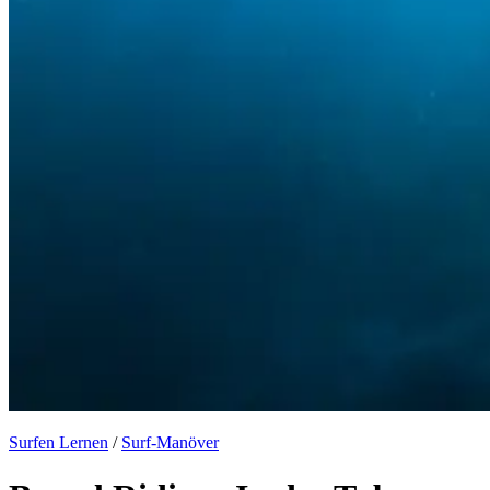
Surfen Lernen
/
Surf-Manöver