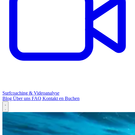
Surfcoaching & Videoanalyse
Blog
Über uns
FAQ
Kontakt
en
Buchen