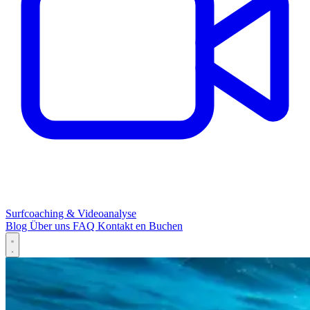
Surfcoaching & Videoanalyse
Blog
Über uns
FAQ
Kontakt
en
Buchen