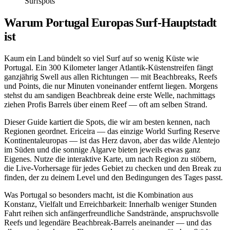
Surfspots
Warum Portugal Europas Surf-Hauptstadt
ist
Kaum ein Land bündelt so viel Surf auf so wenig Küste wie
Portugal. Ein 300 Kilometer langer Atlantik-Küstenstreifen fängt
ganzjährig Swell aus allen Richtungen — mit Beachbreaks, Reefs
und Points, die nur Minuten voneinander entfernt liegen. Morgens
stehst du am sandigen Beachbreak deine erste Welle, nachmittags
ziehen Profis Barrels über einem Reef — oft am selben Strand.
Dieser Guide kartiert die Spots, die wir am besten kennen, nach
Regionen geordnet. Ericeira — das einzige World Surfing Reserve
Kontinentaleuropas — ist das Herz davon, aber das wilde Alentejo
im Süden und die sonnige Algarve bieten jeweils etwas ganz
Eigenes. Nutze die interaktive Karte, um nach Region zu stöbern,
die Live-Vorhersage für jedes Gebiet zu checken und den Break zu
finden, der zu deinem Level und den Bedingungen des Tages passt.
Was Portugal so besonders macht, ist die Kombination aus
Konstanz, Vielfalt und Erreichbarkeit: Innerhalb weniger Stunden
Fahrt reihen sich anfängerfreundliche Sandstrände, anspruchsvolle
Reefs und legendäre Beachbreak-Barrels aneinander — und das