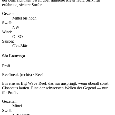
der beim richtigen Swell über hunderte Meter läuft. Strikt für
erfahrene, sichere Surfer.
Gezeiten:
Mittel bis hoch
Swell:
NW
Wind:
O–SO
Saison:
Okt–Mär
São Lourenço
Profi
Reefbreak (rechts) · Reef
Ein ernstes Big-Wave-Reef, das nur anspringt, wenn überall sonst
Closeouts laufen. Eine der schwersten Wellen der Gegend — nur
für Profis.
Gezeiten:
Mittel
Swell: