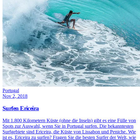
Portugal
Nov 2, 2018
Surfen Ericeira
Mit 1.800 Kilometern Küste (ohne die Inseln) gibt es eine Fülle von
Spots zur Auswahl, wenn Sie in Portugal surfen. Die bekanntesten
Surfgebiete sind Ericeira, die Küste von Lissabon und Peniche. Wie
ist es, Ericeira zu surfen? Fragen Sie die besten Surfer der Welt, wie