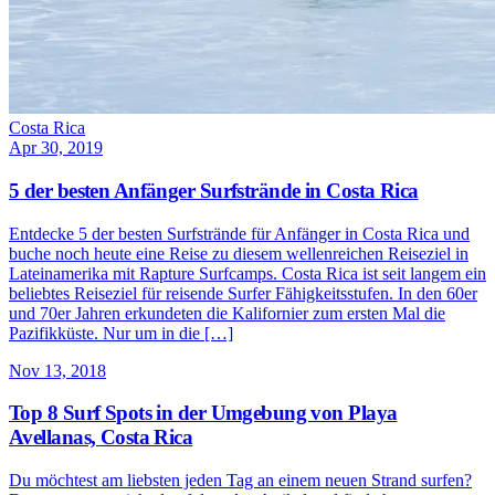
Costa Rica
Apr 30, 2019
5 der besten Anfänger Surfstrände in Costa Rica
Entdecke 5 der besten Surfstrände für Anfänger in Costa Rica und
buche noch heute eine Reise zu diesem wellenreichen Reiseziel in
Lateinamerika mit Rapture Surfcamps. Costa Rica ist seit langem ein
beliebtes Reiseziel für reisende Surfer Fähigkeitsstufen. In den 60er
und 70er Jahren erkundeten die Kalifornier zum ersten Mal die
Pazifikküste. Nur um in die […]
Nov 13, 2018
Top 8 Surf Spots in der Umgebung von Playa
Avellanas, Costa Rica
Du möchtest am liebsten jeden Tag an einem neuen Strand surfen?