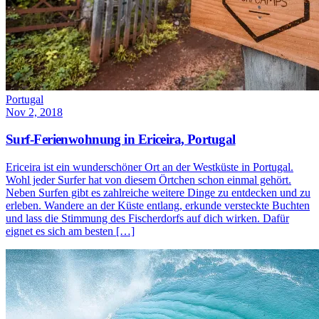
Portugal
Nov 2, 2018
Surf-Ferienwohnung in Ericeira, Portugal
Ericeira ist ein wunderschöner Ort an der Westküste in Portugal.
Wohl jeder Surfer hat von diesem Örtchen schon einmal gehört.
Neben Surfen gibt es zahlreiche weitere Dinge zu entdecken und zu
erleben. Wandere an der Küste entlang, erkunde versteckte Buchten
und lass die Stimmung des Fischerdorfs auf dich wirken. Dafür
eignet es sich am besten […]