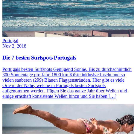
Portugal
Nov 2, 2018
Die 7 besten Surfspots Portugals
Portugals besten Surfspots Genügend Sonne. Bis zu durchschnittlich
300 Sonnentage pro Jahr. 1800 km Küste inklusive Inseln und so
vielen sauberen (299) Blauen Flaggenstränden. Hier gibt es viele
Orte in der Nähe, welche in Portugals besten Surfspots
aufgenommen werden. Fügen Sie das ganze Jahr über Wellen und
einige ernsthaft konsistente Wellen hinzu und Sie haben […]