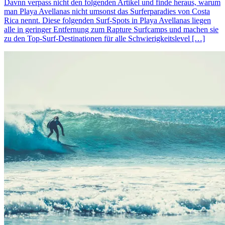
Davnn verpass nicht den folgenden Artikel und finde heraus, warum
man Playa Avellanas nicht umsonst das Surferparadies von Costa
Rica nennt. Diese folgenden Surf-Spots in Playa Avellanas liegen
alle in geringer Entfernung zum Rapture Surfcamps und machen sie
zu den Top-Surf-Destinationen für alle Schwierigkeitslevel […]