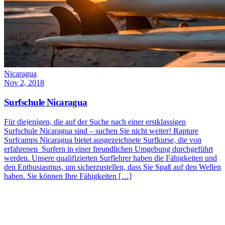
Nicaragua
Nov 2, 2018
Surfschule Nicaragua
Für diejenigen, die auf der Suche nach einer erstklassigen
Surfschule Nicaragua sind – suchen Sie nicht weiter! Rapture
Surfcamps Nicaragua bietet ausgezeichnete Surfkurse, die von
erfahrenen Surfern in einer freundlichen Umgebung durchgeführt
werden. Unsere qualifizierten Surflehrer haben die Fähigkeiten und
den Enthusiasmus, um sicherzustellen, dass Sie Spaß auf den Wellen
haben. Sie können Ihre Fähigkeiten […]