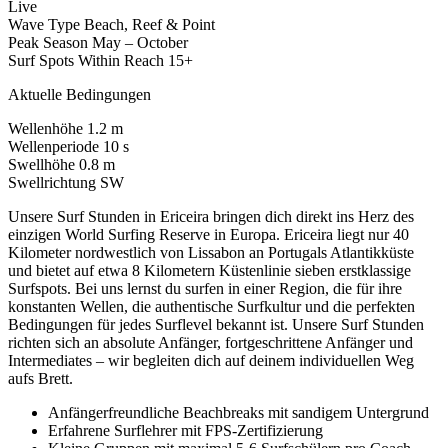
Live
Wave Type
Beach, Reef & Point
Peak Season
May – October
Surf Spots Within Reach
15+
Aktuelle Bedingungen
Wellenhöhe
1.2 m
Wellenperiode
10 s
Swellhöhe
0.8 m
Swellrichtung
SW
Unsere Surf Stunden in Ericeira bringen dich direkt ins Herz des
einzigen World Surfing Reserve in Europa. Ericeira liegt nur 40
Kilometer nordwestlich von Lissabon an Portugals Atlantikküste
und bietet auf etwa 8 Kilometern Küstenlinie sieben erstklassige
Surfspots. Bei uns lernst du surfen in einer Region, die für ihre
konstanten Wellen, die authentische Surfkultur und die perfekten
Bedingungen für jedes Surflevel bekannt ist. Unsere Surf Stunden
richten sich an absolute Anfänger, fortgeschrittene Anfänger und
Intermediates – wir begleiten dich auf deinem individuellen Weg
aufs Brett.
Anfängerfreundliche Beachbreaks mit sandigem Untergrund
Erfahrene Surflehrer mit FPS-Zertifizierung