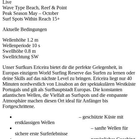
Live
Wave Type
Beach, Reef & Point
Peak Season
May – October
Surf Spots Within Reach
15+
Aktuelle Bedingungen
Wellenhöhe
1.2 m
Wellenperiode
10 s
Swellhöhe
0.8 m
Swellrichtung
SW
Unser Surfkurs Ericeira bietet dir die perfekte Gelegenheit, in
Europas einzigem World Surfing Reserve das Surfen zu lernen oder
deine Skills auf das nächste Level zu bringen. Ericeira liegt nur 40
Minuten nordwestlich von Lissabon an der spektakulären Westküste
Portugals und gilt als Surfhauptstadt Europas. Die konstanten
atlantischen Wellen, die Vielfalt an Surfspots und die entspannte
Atmosphäre machen diesen Ort ideal für Anfänger bis
Fortgeschrittene.
World Surfing Reserve Status
– geschützte Küste mit
erstklassigen Wellen
Anfängerfreundliche Beach-Breaks
– sanfte Wellen für
sichere erste Surferlebnisse