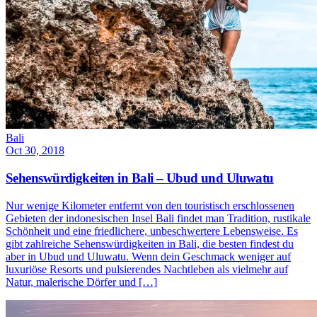
Bali
Oct 30, 2018
Sehenswürdigkeiten in Bali – Ubud und Uluwatu
Nur wenige Kilometer entfernt von den touristisch erschlossenen
Gebieten der indonesischen Insel Bali findet man Tradition, rustikale
Schönheit und eine friedlichere, unbeschwertere Lebensweise. Es
gibt zahlreiche Sehenswürdigkeiten in Bali, die besten findest du
aber in Ubud und Uluwatu. Wenn dein Geschmack weniger auf
luxuriöse Resorts und pulsierendes Nachtleben als vielmehr auf
Natur, malerische Dörfer und […]