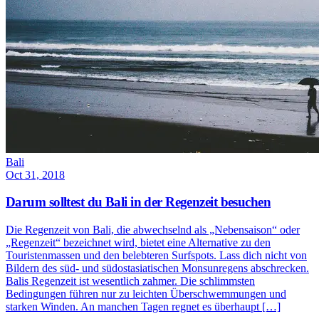
Bali
Oct 31, 2018
Darum solltest du Bali in der Regenzeit besuchen
Die Regenzeit von Bali, die abwechselnd als „Nebensaison“ oder
„Regenzeit“ bezeichnet wird, bietet eine Alternative zu den
Touristenmassen und den belebteren Surfspots. Lass dich nicht von
Bildern des süd- und südostasiatischen Monsunregens abschrecken.
Balis Regenzeit ist wesentlich zahmer. Die schlimmsten
Bedingungen führen nur zu leichten Überschwemmungen und
starken Winden. An manchen Tagen regnet es überhaupt […]