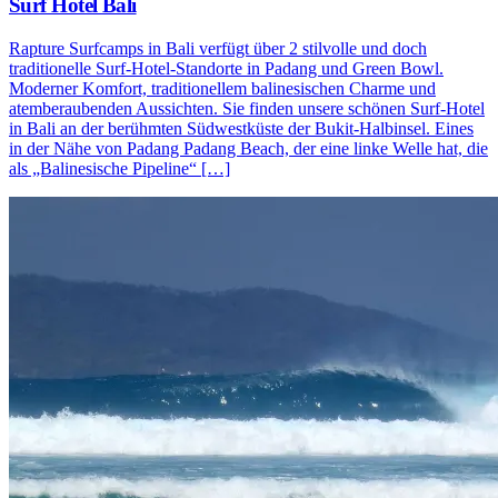
Surf Hotel Bali
Rapture Surfcamps in Bali verfügt über 2 stilvolle und doch
traditionelle Surf-Hotel-Standorte in Padang und Green Bowl.
Moderner Komfort, traditionellem balinesischen Charme und
atemberaubenden Aussichten. Sie finden unsere schönen Surf-Hotel
in Bali an der berühmten Südwestküste der Bukit-Halbinsel. Eines
in der Nähe von Padang Padang Beach, der eine linke Welle hat, die
als „Balinesische Pipeline“ […]