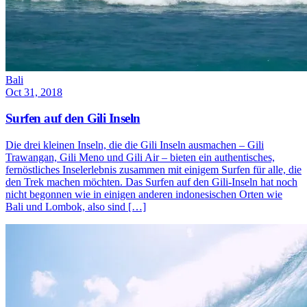
Bali
Oct 31, 2018
Surfen auf den Gili Inseln
Die drei kleinen Inseln, die die Gili Inseln ausmachen – Gili
Trawangan, Gili Meno und Gili Air – bieten ein authentisches,
fernöstliches Inselerlebnis zusammen mit einigem Surfen für alle, die
den Trek machen möchten. Das Surfen auf den Gili-Inseln hat noch
nicht begonnen wie in einigen anderen indonesischen Orten wie
Bali und Lombok, also sind […]