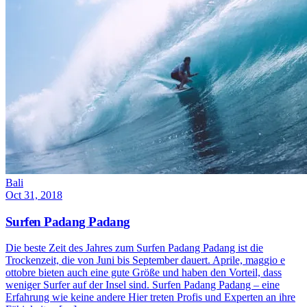
Bali
Oct 31, 2018
Surfen Padang Padang
Die beste Zeit des Jahres zum Surfen Padang Padang ist die
Trockenzeit, die von Juni bis September dauert. Aprile, maggio e
ottobre bieten auch eine gute Größe und haben den Vorteil, dass
weniger Surfer auf der Insel sind. Surfen Padang Padang – eine
Erfahrung wie keine andere Hier treten Profis und Experten an ihre